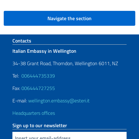
Navigate the section
Footer section
Contacts
Italian Embassy in Wellington
34-38 Grant Road, Thorndon, Wellington 6011, NZ
Tel:
006444735339
Fax:
006444727255
E-mail:
wellington.embassy@esteri.it
Headquarters offices
Sign up to our newsletter
Insert your email