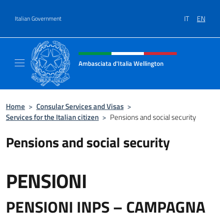
Go to content
IT
EN
Italian Government
Header, social and menu of site
Ambasciata d'Italia Wellington
Sito Ufficiale Ambasciata d'Italia a Welling
Home
>
Consular Services and Visas
>
Services for the Italian citizen
>
Pensions and social security
Pensions and social security
PENSIONI
PENSIONI INPS – CAMPAGNA