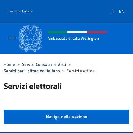
Salta al contenuto
IT
EN
Governo Italiano
Intestazione sito, social e menù
Ambasciata d'Italia Wellington
Sito Ufficiale Ambasciata d'Italia a Welling
Home
>
Servizi Consolari e Visti
>
Servizi per il cittadino italiano
>
Servizi elettorali
Servizi elettorali
Naviga nella sezione