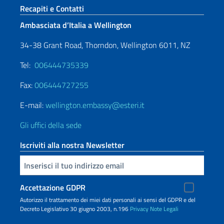
Sezione footer
Recapiti e Contatti
Ambasciata d’Italia a Wellington
34-38 Grant Road, Thorndon, Wellington 6011, NZ
Tel:
006444735339
Fax:
006444727255
E-mail:
wellington.embassy@esteri.it
Gli uffici della sede
Iscriviti alla nostra Newsletter
Inserisci la tua email
Accettazione GDPR
Autorizzo il trattamento dei miei dati personali ai sensi del GDPR e del
Decreto Legislativo 30 giugno 2003, n.196
Privacy
Note Legali