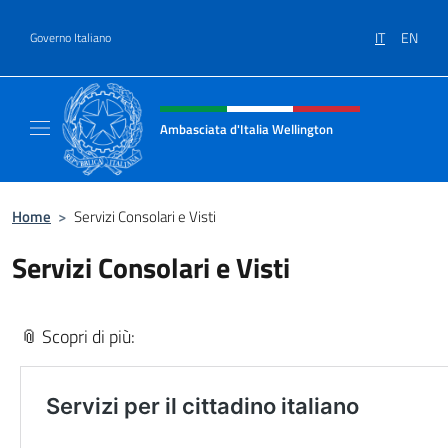
Salta al contenuto
IT
EN
Governo Italiano
Intestazione sito, social e menù
Ambasciata d'Italia Wellington
Sito Ufficiale Ambasciata d'Italia a Welling
Home
>
Servizi Consolari e Visti
Servizi Consolari e Visti
📎 Scopri di più: