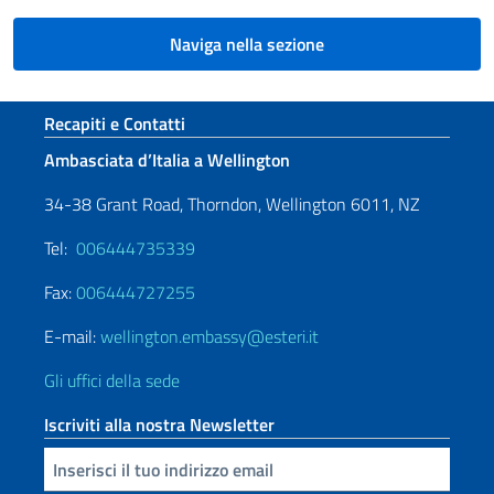
Naviga nella sezione
Sezione footer
Recapiti e Contatti
Ambasciata d’Italia a Wellington
34-38 Grant Road, Thorndon, Wellington 6011, NZ
Tel:
006444735339
Fax:
006444727255
E-mail:
wellington.embassy@esteri.it
Gli uffici della sede
Iscriviti alla nostra Newsletter
Inserisci la tua email