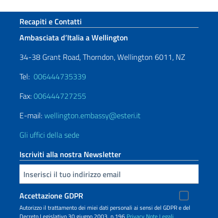
Sezione footer
Recapiti e Contatti
Ambasciata d’Italia a Wellington
34-38 Grant Road, Thorndon, Wellington 6011, NZ
Tel:
006444735339
Fax:
006444727255
E-mail:
wellington.embassy@esteri.it
Gli uffici della sede
Iscriviti alla nostra Newsletter
Inserisci la tua email
Accettazione GDPR
Autorizzo il trattamento dei miei dati personali ai sensi del GDPR e del
Decreto Legislativo 30 giugno 2003, n.196
Privacy
Note Legali