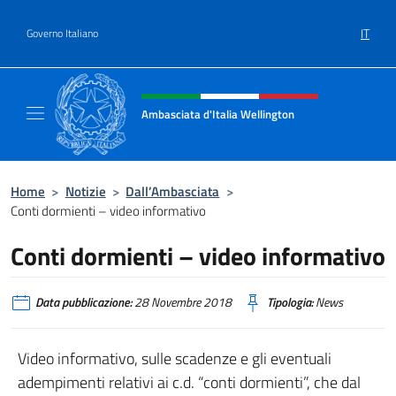
Salta al contenuto
IT
Governo Italiano
Intestazione sito, social e menù
Ambasciata d'Italia Wellington
Sito Ufficiale Ambasciata d'Italia a Welling
Home
>
Notizie
>
Dall’Ambasciata
>
Conti dormienti – video informativo
Conti dormienti – video informativo
Data pubblicazione:
28 Novembre 2018
Tipologia:
News
Video informativo, sulle scadenze e gli eventuali
adempimenti relativi ai c.d. “conti dormienti”, che dal