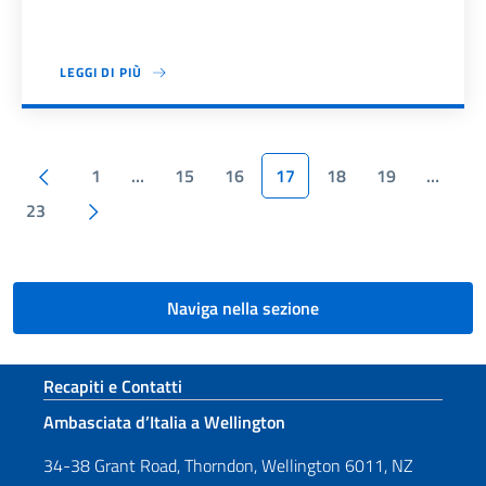
LEGGI DI PIÙ
Paginazione
Pagina precedente
1
…
15
16
17
18
19
…
Pagina successiva
23
Naviga nella sezione
Sezione footer
Recapiti e Contatti
Ambasciata d’Italia a Wellington
34-38 Grant Road, Thorndon, Wellington 6011, NZ